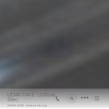
LENN CAFE（Official
•
Site）
SHAKE CAFE - Shake & Hot dog