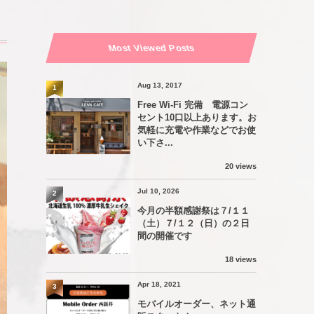
Most Viewed Posts
Aug 13, 2017
1
Free Wi-Fi 完備 電源コン
セント10口以上あります。お
気軽に充電や作業などでお使
い下さ...
20 views
Jul 10, 2026
2
今月の半額感謝祭は７/１１
（土）７/１２（日）の２日
間の開催です
18 views
Apr 18, 2021
3
モバイルオーダー、ネット通