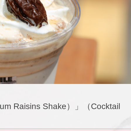
isins Shake）」（Cocktail