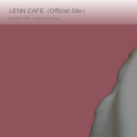
LENN CAFE（Official Site）
SHAKE CAFE - Shake & Hot dog