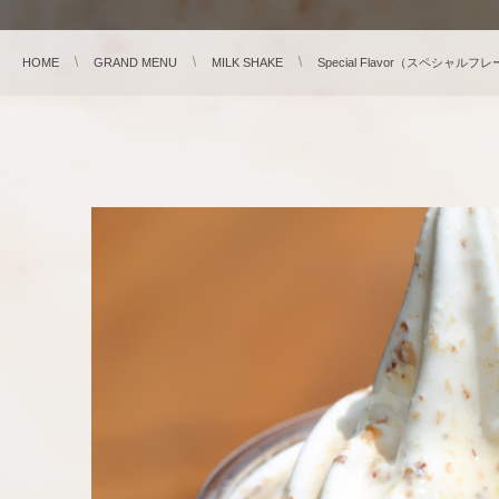
HOME
GRAND MENU
MILK SHAKE
Special Flavor（スペシャルフ