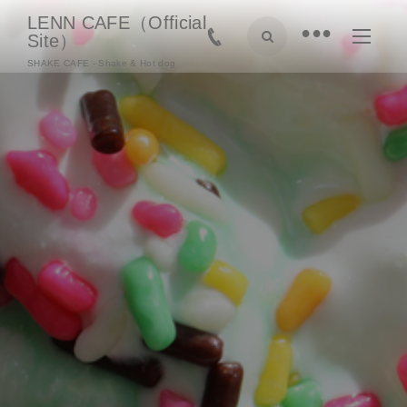
LENN CAFE（Official
•
Site）
SHAKE CAFE - Shake & Hot dog