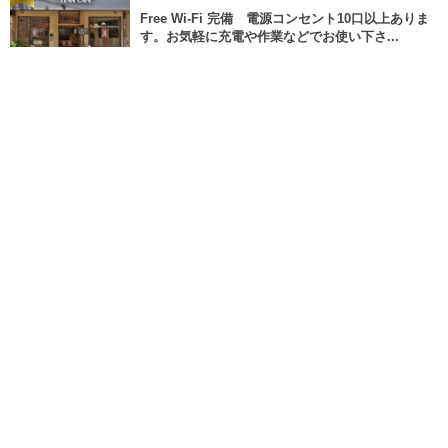
Free Wi-Fi 完備 電源コンセント10口以上ありま
す。お気軽に充電や作業などでお使い下さ...
20 views
Jul 10, 2026
2
今月の半額感謝祭は７/１１（土）７/１２（日）の
２日間の開催です
18 views
Apr 18, 2021
3
モバイルオーダー、ネット通販スタート！
17 views
Aug 9, 2017
4
Rum Raisins Shake（ラムレーズンシェイク）
16 views
Nov 21, 2017
5