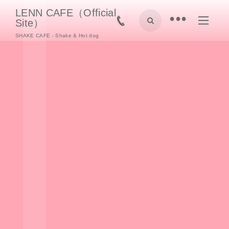
LENN CAFE（Official
•
Site）
SHAKE CAFE - Shake & Hot dog