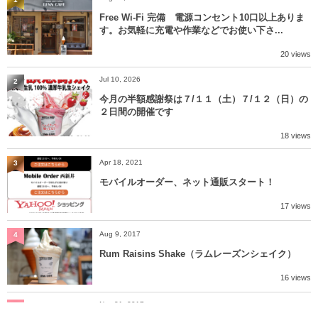
Free Wi-Fi 完備 電源コンセント10口以上ありま
す。お気軽に充電や作業などでお使い下さ...
20 views
Jul 10, 2026
2
今月の半額感謝祭は７/１１（土）７/１２（日）の
２日間の開催です
18 views
Apr 18, 2021
3
モバイルオーダー、ネット通販スタート！
17 views
Aug 9, 2017
4
Rum Raisins Shake（ラムレーズンシェイク）
16 views
Nov 21, 2017
5