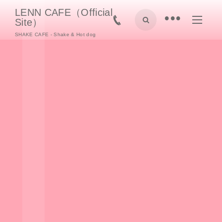
LENN CAFE（Official
•
Site）
SHAKE CAFE - Shake & Hot dog