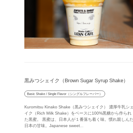
黒みつシェイク（Brown Sugar Syrup Shake）
Basic Shake / Single Flavor（シングルフレーバー）
Kuromitsu Kinako Shake（黒みつシェイク） 濃厚牛乳シ
イク（Rich Milk Shake）をベースに100%黒糖から作られ
た黒蜜。 黒蜜は、日本人が１番落ち着く味。慣れ親しん
日本の甘味。Japanese sweet...