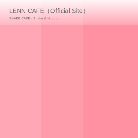
LENN CAFE（Official Site）
SHAKE CAFE - Shake & Hot dog