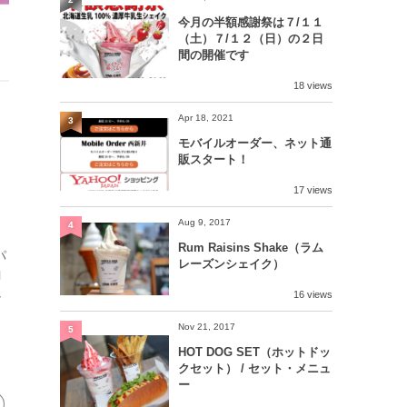
今月の半額感謝祭は７/１１
（土）７/１２（日）の２日
間の開催です
18 views
Apr 18, 2021
3
モバイルオーダー、ネット通
販スタート！
17 views
Aug 9, 2017
4
、
Rum Raisins Shake（ラム
パ
レーズンシェイク）
ヨ
し
16 views
Nov 21, 2017
5
HOT DOG SET（ホットドッ
クセット） / セット・メニュ
ー