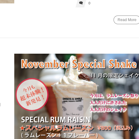
0
Read More
知