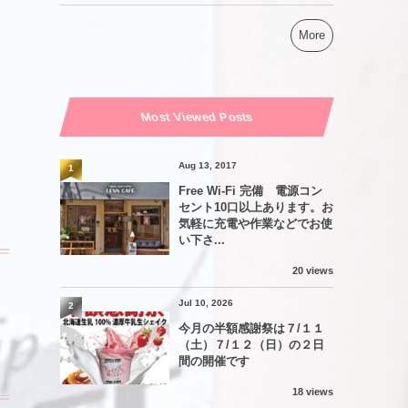
More
Most Viewed Posts
Aug 13, 2017
1
Free Wi-Fi 完備 電源コン
セント10口以上あります。お
気軽に充電や作業などでお使
い下さ...
20 views
Jul 10, 2026
2
今月の半額感謝祭は７/１１
（土）７/１２（日）の２日
間の開催です
18 views