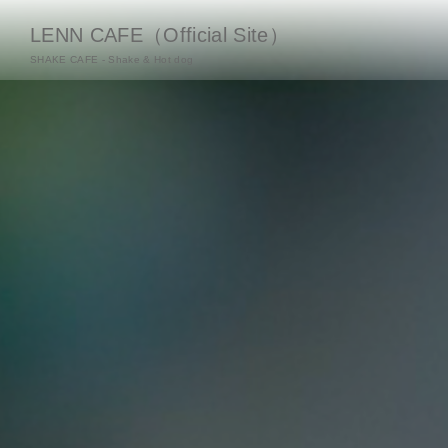
LENN CAFE（Official Site）
SHAKE CAFE - Shake & Hot dog