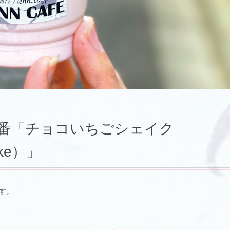
定番「チョコいちごシェイク
hake）」
す。