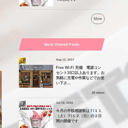
More
Most Viewed Posts
Aug 13, 2017
1
Free Wi-Fi 完備 電源コン
セント10口以上あります。お
気軽に充電や作業などでお使
い下さ...
20 views
Jul 10, 2026
2
今月の半額感謝祭は７/１１
（土）７/１２（日）の２日
間の開催です