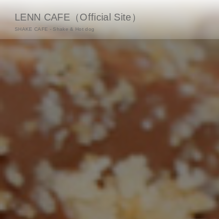
LENN CAFE（Official Site）
SHAKE CAFE - Shake & Hot dog