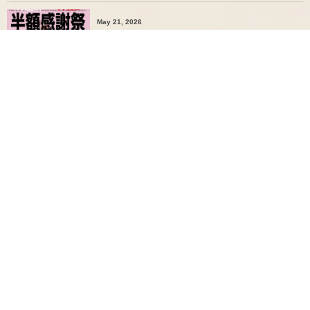
May 21, 2026
5月の半額感謝祭 5月22日〜24日の３日間です。
Apr 17, 2026
4月の半額感謝祭→4/17(金)〜4/19(日)です
More
Most Viewed Posts
Aug 13, 2017
1
Free Wi-Fi 完備 電源コンセント10口以上ありま
す。お気軽に充電や作業などでお使い下さ...