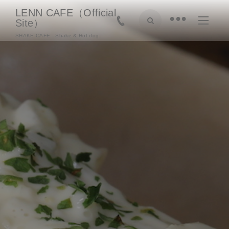
LENN CAFE（Official
•
Site）
SHAKE CAFE - Shake & Hot dog