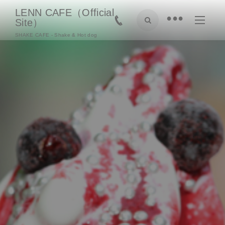
LENN CAFE（Official
•
Site）
SHAKE CAFE - Shake & Hot dog