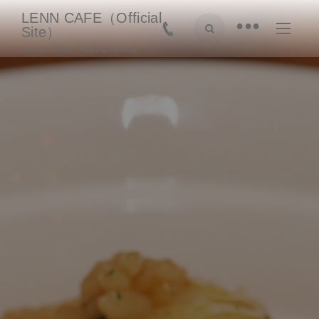
LENN CAFE（Official
•
Site）
SHAKE CAFE - Shake & Hot dog