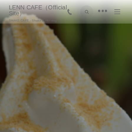
LENN CAFE（Official
•
Site）
SHAKE CAFE - Shake & Hot dog