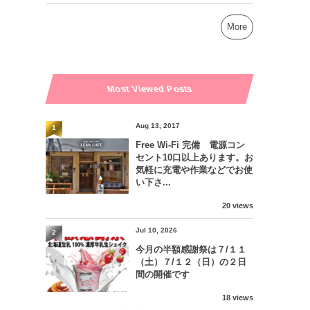
More
Most Viewed Posts
Aug 13, 2017
1
Free Wi-Fi 完備 電源コン
セント10口以上あります。お
気軽に充電や作業などでお使
い下さ...
20 views
Jul 10, 2026
2
今月の半額感謝祭は７/１１
（土）７/１２（日）の２日
間の開催です
18 views