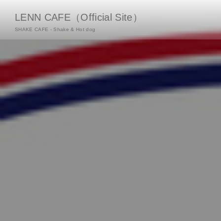
LENN CAFE（Official Site）
SHAKE CAFE - Shake & Hot dog