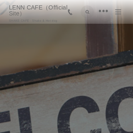
LENN CAFE（Official
•
Site）
SHAKE CAFE - Shake & Hot dog