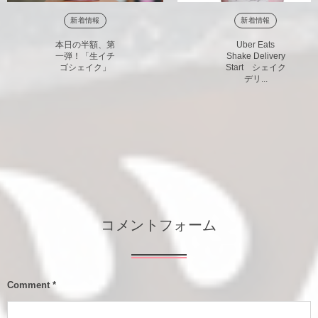
新着情報
新着情報
本日の半額、第
Uber Eats
一弾！「生イチ
Shake Delivery
ゴシェイク」
Start シェイク
デリ...
コメントフォーム
Comment
*