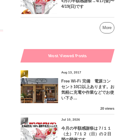
4月の半額感謝祭→4/17(金)〜
4/19(日)です
More
Most Viewed Posts
Aug 13, 2017
1
Free Wi-Fi 完備 電源コン
セント10口以上あります。お
気軽に充電や作業などでお使
い下さ...
20 views
Jul 10, 2026
2
今月の半額感謝祭は７/１１
（土）７/１２（日）の２日
間の開催です