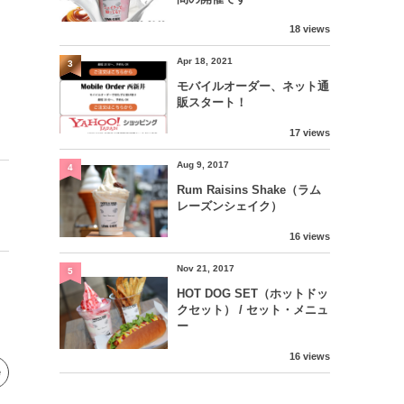
18 views
Apr 18, 2021
3
モバイルオーダー、ネット通
販スタート！
17 views
Aug 9, 2017
4
Rum Raisins Shake（ラム
レーズンシェイク）
16 views
Nov 21, 2017
5
HOT DOG SET（ホットドッ
クセット） / セット・メニュ
ー
16 views
e