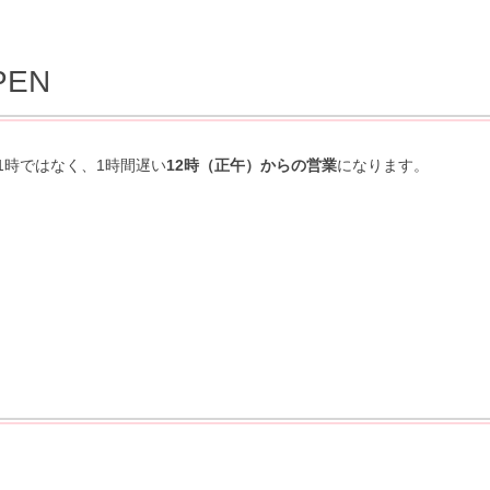
PEN
1時ではなく、1時間遅い
12時（正午）からの営業
になります。