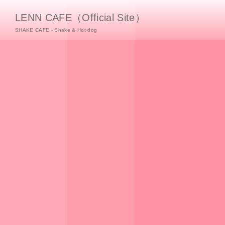
LENN CAFE（Official Site）
SHAKE CAFE - Shake & Hot dog