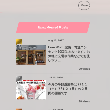
More
Most Viewed Posts
Aug 13, 2017
1
Free Wi-Fi 完備 電源コン
セント10口以上あります。お
気軽に充電や作業などでお使
い下さ...
20 views
Jul 10, 2026
2
今月の半額感謝祭は７/１１
（土）７/１２（日）の２日
間の開催です
18 views