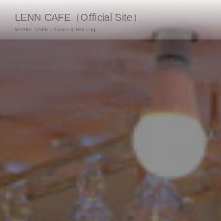
LENN CAFE（Official Site）
SHAKE CAFE - Shake & Hot dog