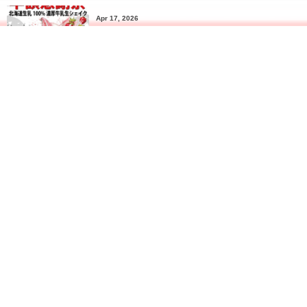
Apr 17, 2026
4月の半額感謝祭→4/17(金)〜4/19(日)です
More
Most Viewed Posts
Aug 13, 2017
1
Free Wi-Fi 完備 電源コンセント10口以上ありま
す。お気軽に充電や作業などでお使い下さ...
20 views
Jul 10, 2026
2
今月の半額感謝祭は７/１１（土）７/１２（日）の
２日間の開催です