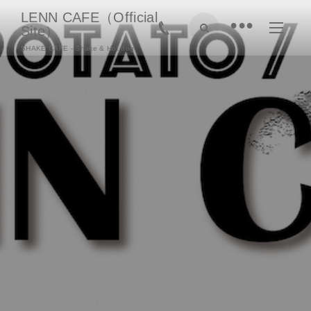
LENN CAFE（Official
•
Site）
SHAKE CAFE - Shake & Hot dog