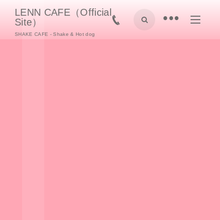
LENN CAFE（Official
•
Site）
SHAKE CAFE - Shake & Hot dog