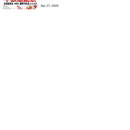
Apr 17, 2026
4月の半額感謝祭→4/17(金)〜4/19(日)です
More
Most Viewed Posts
Aug 13, 2017
1
Free Wi-Fi 完備 電源コンセント10口以上ありま
す。お気軽に充電や作業などでお使い下さ...
20 views
Jul 10, 2026
2
今月の半額感謝祭は７/１１（土）７/１２（日）の
２日間の開催です