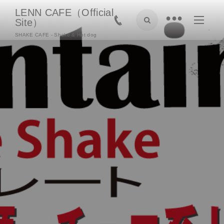
LENN CAFE（Official
•
Site）
SHAKE CAFE - Shake & Hot dog