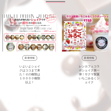
新着情報
新着情報
いよいよシェイ
レンカフェコラ
クはココまで来
ボシェイク第一
た！その種類は
弾！サクマ製菓
１００００種類
いちごみるくシ
以上！
ェイク