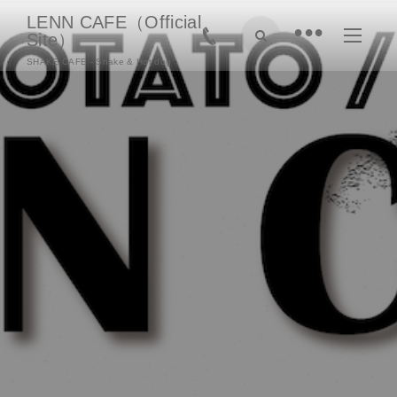
LENN CAFE（Official
•
Site）
SHAKE CAFE - Shake & Hot dog