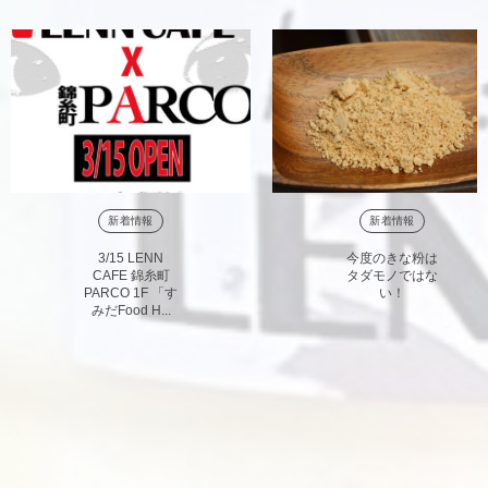
新着情報
新着情報
3/15 LENN
今度のきな粉は
CAFE 錦糸町
タダモノではな
PARCO 1F 「す
い！
みだFood H...