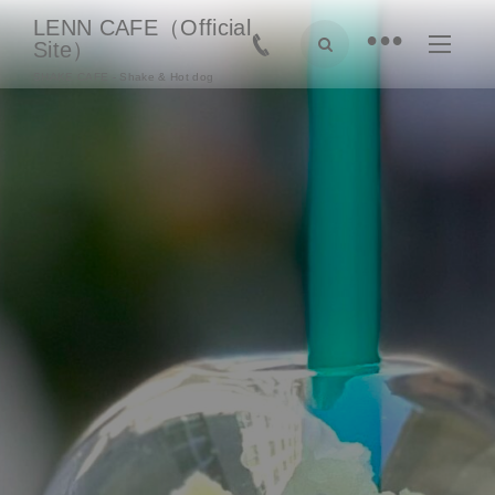
LENN CAFE（Official
•
Site）
SHAKE CAFE - Shake & Hot dog