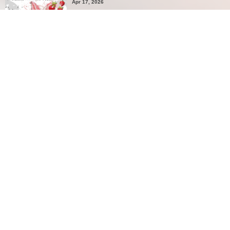
Apr 17, 2026
4月の半額感謝祭→4/17(金)〜4/19(日)です
More
Most Viewed Posts
Aug 13, 2017
1
Free Wi-Fi 完備 電源コンセント10口以上ありま
す。お気軽に充電や作業などでお使い下さ...
20 views
Jul 10, 2026
2
今月の半額感謝祭は７/１１（土）７/１２（日）の
２日間の開催です
18 views