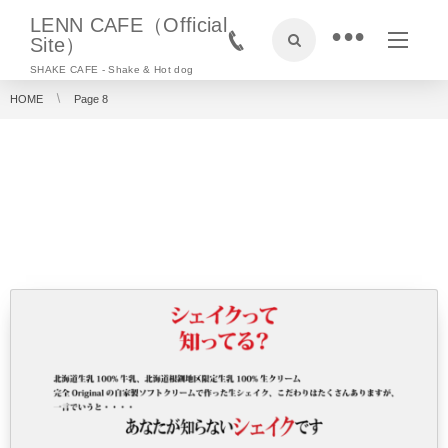
LENN CAFE（Official
•
Site）
SHAKE CAFE - Shake & Hot dog
HOME
Page 8