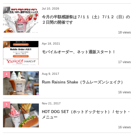
Jul 10, 2026
2
今月の半額感謝祭は７/１１（土）７/１２（日）の
２日間の開催です
18 views
Apr 18, 2021
3
モバイルオーダー、ネット通販スタート！
17 views
Aug 9, 2017
4
Rum Raisins Shake（ラムレーズンシェイク）
16 views
Nov 21, 2017
5
HOT DOG SET（ホットドックセット） / セット・
メニュー
16 views