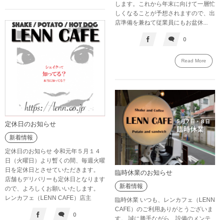
します。これから年末に向けて一層忙
しくなることが予想されますので、出
店準備を兼ねて従業員にもお盆休...
0
Read More
定休日のお知らせ
新着情報
定休日のお知らせ 令和元年５月１４
日（火曜日）より暫くの間、毎週火曜
日を定休日とさせていただきます。
臨時休業のお知らせ
店舗もデリバリーも定休日となります
新着情報
ので、よろしくお願いいたします。
レンカフェ（LENN CAFE）店主
臨時休業 いつも、レンカフェ（LENN
CAFE）のご利用ありがとうございま
0
す。 誠に勝手ながら、設備のメンテ