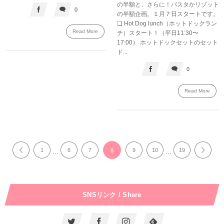
の半額と、さらに！パスタかリゾット
0
の半額企画。１月７日スタートです。
❏ Hot Dog lunch（ホットドックラン
Read More
チ）スタート！（平日11:30〜
17:00） ホットドックセットのセット
ド...
0
Read More
1
6
7
9
10
19
8
...
...
SNSリンク / Share