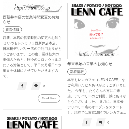
西新井本店の営業時間変更のお知
らせ
新着情報
西新井本店の営業時間の変更のお知ら
せ いつもレンカフェ西新井店本店、
日本橋デリバリー店のご利用ありがと
うございます。 この度、業務拡大の
準備のためと、昨今のコロナウィルス
年末年始の営業のお知らせ
による対策として、平日の月曜日〜水
曜日を休日にさせていただきますの
新着情報
で、...
本年もレンカフェ（LENN CAFE）を
ご利用いただきありがとうございまし
0
た。 今年も、たくさんの方にご来
店、デリバリーのご利用、誠にありが
Read More
とうございました。 ８月に、日本橋
デリバリー店のオープンをスタート
し、現在では東京10区でレンカフェ...
0