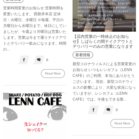
営業時間変更のお知らせ 営業時間を
変更いたします。 西新井本店 定休
日：火曜日、水曜日 ※毎週、平日の
月曜日から水曜日まで、休日にしてい
ましたが、今週より月曜日は営業いた
【店内営業の一時休止のお知ら
します。営業は今まで通りテイクアウ
せ】しばらくの間テイクアウトと
トとデリバリー飲みになります。時間
デリバリーのみの営業になります
の...
新着情報
0
新型コロナウィルスによる営業変更の
お知らせ いつもレンカフェ（LENN
Read More
CAFE）のご利用、本当にありがとう
ございます。 現在、新型コロナウィ
ルスの影響により、大変な状況になっ
ていますが、レンカフェ（LENN
CAFE）では、今後もできる限...
0
Read More