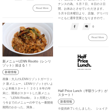
ナンスの為、５月７日、８日の２日
Read More
間、お休みとさせていただきます。
５月９日木曜日より、店舗、デリバリ
ーともに通常営業となりますので...
0
Read More
新メニューLENN Risotto（レンリ
ゾット）始まる！！
新着情報
画像：大人のLENNリゾットガーリッ
ク 新メニュー、LENNリゾットがいよ
いよ本格スタート！ ２０１８年の年
Half Price Lunch（半額ランチ）が
末に、開発がスタートした新メニュ
スタート！
ー。「LENN Risotto」 ３ヶ月間とい
新着情報
う今までのメニューの中でも一番開発
期間のかかった、渾身...
※提供終了いたしました。 シェイク