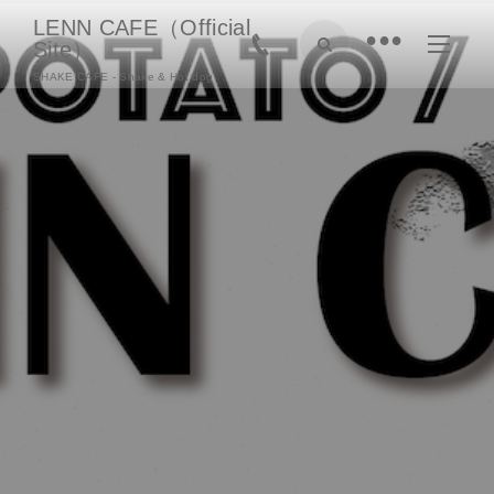
LENN CAFE（Official
•
Site）
SHAKE CAFE - Shake & Hot dog