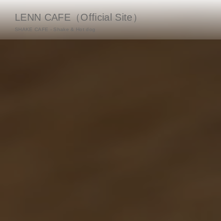
LENN CAFE（Official Site）
SHAKE CAFE - Shake & Hot dog