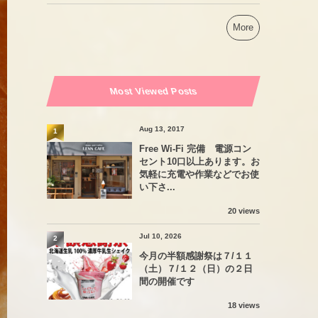
More
Most Viewed Posts
Aug 13, 2017
1
Free Wi-Fi 完備 電源コン
セント10口以上あります。お
気軽に充電や作業などでお使
い下さ...
20 views
Jul 10, 2026
2
今月の半額感謝祭は７/１１
（土）７/１２（日）の２日
間の開催です
18 views