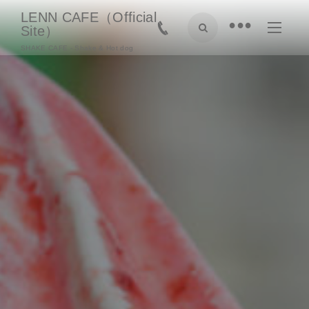
LENN CAFE（Official
•
Site）
SHAKE CAFE - Shake & Hot dog