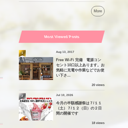
More
Most Viewed Posts
Aug 13, 2017
1
Free Wi-Fi 完備 電源コン
セント10口以上あります。お
気軽に充電や作業などでお使
い下さ...
20 views
Jul 10, 2026
2
今月の半額感謝祭は７/１１
（土）７/１２（日）の２日
間の開催です
18 views