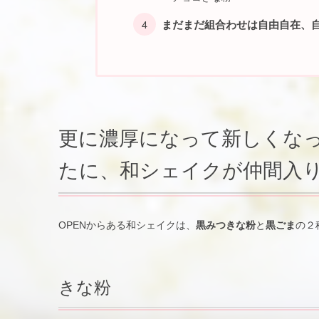
まだまだ組合わせは自由自在、自分
更に濃厚になって新しくな
たに、和シェイクが仲間入
OPENからある和シェイクは、
黒みつきな粉
と
黒ごま
の２
きな粉