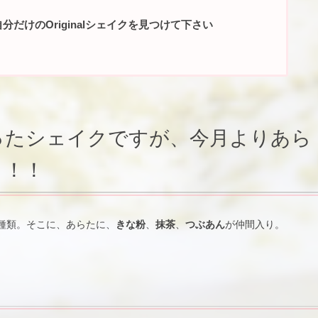
だけのOriginalシェイクを見つけて下さい
ったシェイクですが、今月よりあら
り！！
種類。そこに、あらたに、
きな粉
、
抹茶
、
つぶあん
が仲間入り。