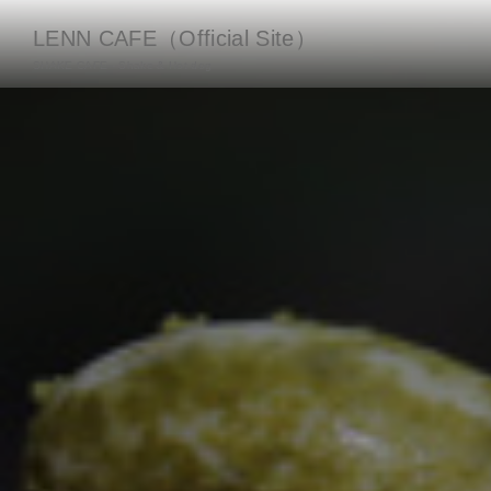
LENN CAFE（Official Site）
SHAKE CAFE - Shake & Hot dog